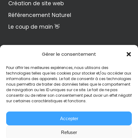
Création de site web
Référencement Naturel
Le coup de main 👋
didi numérique
Gérer le consentement
Contact
Pour offrir les meilleures expériences, nous utilisons des
technologies telles que les cookies pour stocker et/ou accéder aux
Mentions Légales
informations des appareils. Le fait de consentir à ces technologies
nous permettra de traiter des données telles que le comportement
Conditions générales de vente
de navigation ou les ID uniques sur ce site. Le fait de ne pas
consentir ou de retirer son consentement peut avoir un effet négatif
Politique de confidentialité
sur certaines caractéristiques et fonctions.
Politique de cookies (UE)
Accepter
Refuser