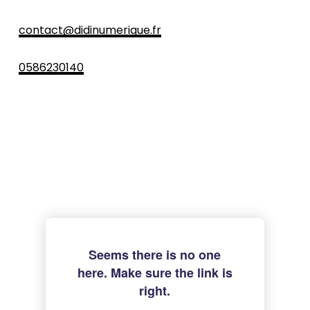
contact@didinumerique.fr
0586230140