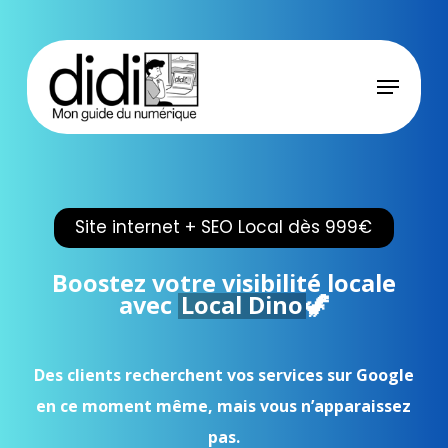
Skip
to
main
Menu
content
Site internet + SEO Local dès 999€
Boostez votre visibilité locale
avec
Local Dino
🦖
Des clients recherchent vos services sur Google
en ce moment même, mais vous n’apparaissez
pas.