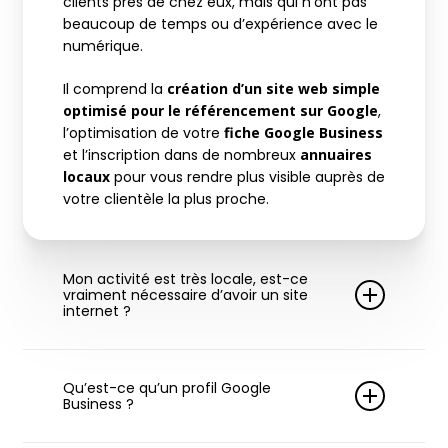
clients près de chez eux, mais qui n’ont pas
beaucoup de temps ou d’expérience avec le
numérique.
Il comprend la
création d’un site web simple
optimisé pour le référencement sur Google
,
l’optimisation de votre
fiche Google Business
et l’inscription dans de nombreux
annuaires
locaux
pour vous rendre plus visible auprès de
votre clientèle la plus proche.
Mon activité est très locale, est-ce
vraiment nécessaire d’avoir un site
internet ?
Oui ! Même pour une activité très locale,
avoir un site web est très important.
Qu’est-ce qu’un profil Google
Business ?
Tout d’abord, avoir un site internet va
permettre d’
améliorer la visibilité de votre